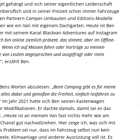
l gehängt und sich seiner eigentlichen Leidenschaft
iberuflich und in seiner Freizeit schon immer Fahrzeuge
hen Partnern Camper-Umbauten und Editions-Modelle
onen wie ein Van mit eigenem Dachgarten. Heute ist Ben
 der mit seinem Kanal Blackvan Adventures auf Instagram
ch bin online ziemlich präsent, das stimmt, aber im Offline-
 Wenn ich auf Messen fahre oder Vorträge zu meinen
ke von Leuten angesprochen und ausgefragt oder mein
t
“, erzählt Ben.
 Bens Worten abzulesen: „
Beim Camping gibt es für meine
alles dabei und genießen die Freiheit, einfach losfahren zu
“ Im Jahr 2021 hatte sich Ben seinen Kastenwagen
ür Modifikationen. Er dachte damals, damit sei es das
 „Heute ist an meinem Van fast nichts mehr wie am
Chanel gut nachvollziehen. Hier zeige ich, was sich mit
as Problem sei nur, dass im Fahrzeug selbst nun kein
ele, Klimaanlage und anderer Ausrüstung voll ist. Es