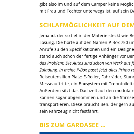
gibt also im und auf dem Camper keine Möglic
mit Frau und Tochter unterwegs ist, auf sein Da
SCHLAFMÖGLICHKEIT AUF DE
Jemand, der so tief in der Materie steckt wie Be
Lösung. Die hörte auf den Namen P-Box 750 un
Anrufe zu den Spezifikationen und ein Design
stand auch schon der fertige Anhänger vor Bens
das Problem: Die Autos sind schon von Werk aus fast
Zuladung. In meine P-Box passt jetzt alles Prima r
Reiseutensilien Platz: E-Roller, Fahrräder, Sta
Messeauftritte, ein Boxsystem mit Trenntoile
Außerdem sitzt das Dachzelt auf den modularen
können sogar abgenommen und an die Stirnse
transportieren. Diese braucht Ben, der gern au
sein Fahrzeug nicht festfährt.
BIS ZUM GARDASEE …