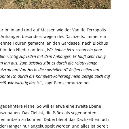
 im Inland und auf Messen wie der Vanlife Ferropolis
 Anhänger, besonders wegen des Dachzelts, immer ein
edehnte Touren gemacht: an den Gardasee, nach Blokhus
t in den Niederlanden. „
Wir haben jetzt schon ein paar
n richtig zufrieden mit dem Anhänger. Er läuft sehr ruhig,
n ihn aus. Zum Beispiel gibt es durch die relativ lange
tzrad am Van-Heck; die speziellen AT-Reifen helfen am
onnte ich durch die Komplett-Folierung mein Design auch auf
iß, wie wichtig das ist
“, sagt Ben schmunzelnd.
gedehntere Pläne. So will er etwa eine zweite Ebene
uszubauen. Das Ziel ist, die P-Box als sogenannten
 nutzen zu können. Dabei bleibt das Dachzelt einfach
er Hänger nur angekuppelt werden und alles ist bereit