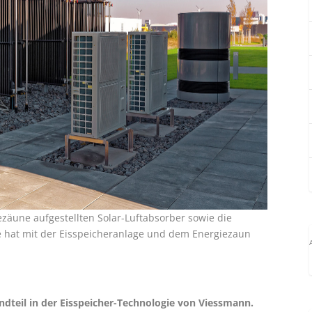
ezäune aufgestellten Solar-Luftabsorber sowie die
 hat mit der Eisspeicheranlage und dem Energiezaun
andteil in der Eisspeicher-Technologie von Viessmann.