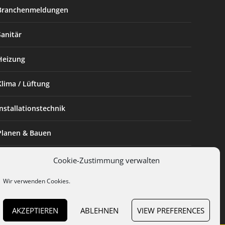
Branchenmeldungen
Sanitär
Heizung
Klima / Lüftung
Installationstechnik
Planen & Bauen
SHK Powerfrau
Cookie-Zustimmung verwalten
Wir verwenden Cookies.
Installateur des Monats
AKZEPTIEREN
ABLEHNEN
VIEW PREFERENCES