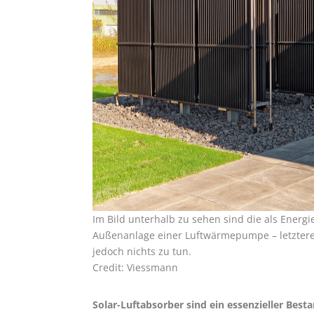
Im Bild unterhalb zu sehen sind die als Energi
Außenanlage einer Luftwärmepumpe – letztere
jedoch nichts zu tun.
Credit: Viessmann
Solar-Luftabsorber sind ein essenzieller Best