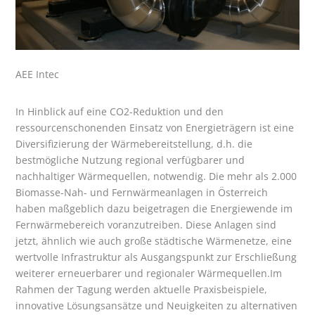
AEE Intec
In Hinblick auf eine CO
2
-Reduktion und den
ressourcenschonenden Einsatz von Energieträgern ist eine
Diversifizierung der Wärmebereitstellung, d.h. die
bestmögliche Nutzung regional verfügbarer und
nachhaltiger Wärmequellen, notwendig. Die mehr als 2.000
Biomasse-Nah- und Fernwärmeanlagen in Österreich
haben maßgeblich dazu beigetragen die Energiewende im
Fernwärmebereich voranzutreiben. Diese Anlagen sind
jetzt, ähnlich wie auch große städtische Wärmenetze, eine
wertvolle Infrastruktur als Ausgangspunkt zur Erschließung
weiterer erneuerbarer und regionaler Wärmequellen.Im
Rahmen der Tagung werden aktuelle Praxisbeispiele,
innovative Lösungsansätze und Neuigkeiten zu alternativen