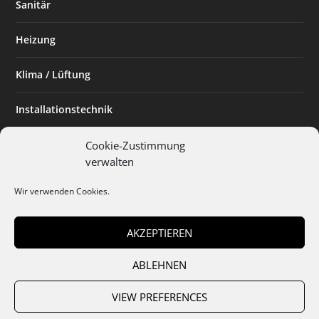
Sanitär
Heizung
Klima / Lüftung
Installationstechnik
Planen & Bauen
Cookie-Zustimmung
verwalten
SHK Powerfrau
Wir verwenden Cookies.
Installateur des Monats
AKZEPTIEREN
ABLEHNEN
Team
Abo
Mediadaten
Cookies
Datenschutz
AGB
VIEW PREFERENCES
Impressum