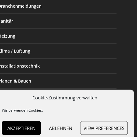
Branchenmeldungen
Sanitär
Heizung
Klima / Lüftung
Installationstechnik
Planen & Bauen
SHK Powerfrau
Cookie-Zustimmung verwalten
Wir verwenden Cookies.
Installateur des Monats
AKZEPTIEREN
ABLEHNEN
VIEW PREFERENCES