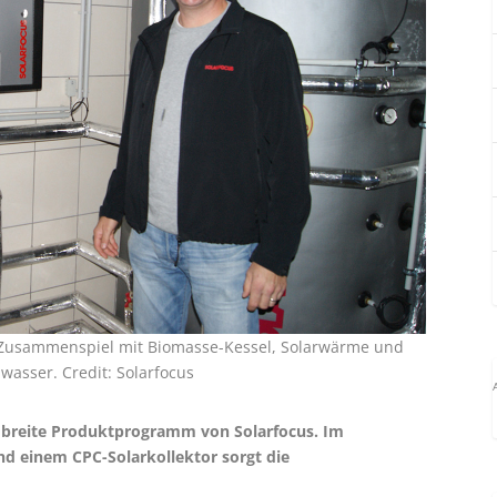
 Zusammenspiel mit Biomasse-Kessel, Solarwärme und
wasser. Credit: Solarfocus
as breite Produktprogramm von Solarfocus. Im
d einem CPC-Solarkollektor sorgt die