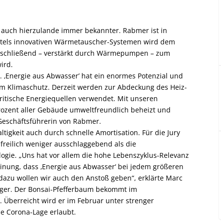
 auch hierzulande immer bekannter. Rabmer ist in
Mittels innovativen Wärmetauscher-Systemen wird dem
nschließend – verstärkt durch Wärmepumpen – zum
ird.
 ‚Energie aus Abwasser’ hat ein enormes Potenzial und
zum Klimaschutz. Derzeit werden zur Abdeckung des Heiz-
kritische Energiequellen verwendet. Mit unseren
Prozent aller Gebäude umweltfreundlich beheizt und
 Geschäftsführerin von Rabmer.
tigkeit auch durch schnelle Amortisation. Für die Jury
freilich weniger ausschlaggebend als die
gie. „Uns hat vor allem die hohe Lebenszyklus-Relevanz
inung, dass ‚Energie aus Abwasser‘ bei jedem größeren
 dazu wollen wir auch den Anstoß geben“, erklärte Marc
äger. Der Bonsai-Pfefferbaum bekommt im
. Überreicht wird er im Februar unter strenger
ie Corona-Lage erlaubt.