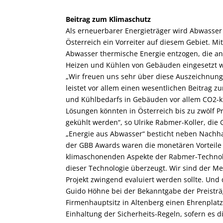
Beitrag zum Klimaschutz
Als erneuerbarer Energieträger wird Abwasser
Österreich ein Vorreiter auf diesem Gebiet. 
Abwasser thermische Energie entzogen, die a
Heizen und Kühlen von Gebäuden eingesetzt w
„Wir freuen uns sehr über diese Auszeichnung.
leistet vor allem einen wesentlichen Beitrag 
und Kühlbedarfs in Gebäuden vor allem CO
2
-
Lösungen könnten in Österreich bis zu zwölf 
gekühlt werden“, so Ulrike Rabmer-Koller, die
„Energie aus Abwasser“ besticht neben Nachhal
der GBB Awards waren die monetären Vorteile 
klimaschonenden Aspekte der Rabmer-Technolo
dieser Technologie überzeugt. Wir sind der Me
Projekt zwingend evaluiert werden sollte. Und
Guido Höhne bei der Bekanntgabe der Preistr
Firmenhauptsitz in Altenberg einen Ehrenplatz
Einhaltung der Sicherheits-Regeln, sofern es d