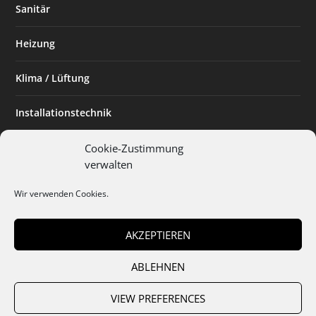
Sanitär
Heizung
Klima / Lüftung
Installationstechnik
Planen & Bauen
Cookie-Zustimmung
verwalten
SHK Powerfrau
Wir verwenden Cookies.
Installateur des Monats
AKZEPTIEREN
ABLEHNEN
Team
Abo
Mediadaten
Cookies
Datenschutz
AGB
VIEW PREFERENCES
Impressum