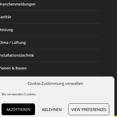
Branchenmeldungen
Sanitär
Heizung
Klima / Lüftung
Installationstechnik
Planen & Bauen
SHK Powerfrau
Cookie-Zustimmung verwalten
Installateur des Monats
Wir verwenden Cookies.
AKZEPTIEREN
ABLEHNEN
VIEW PREFERENCES