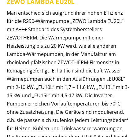
ZEWO LAMBDA EU20L
Man entschied sich aufgrund ihrer hohen Effizienz
für die R290-Wärmepumpe „ZEWO Lambda EU20L“
mit A+++ Standard des Systemherstellers
ZEWOTHERM. Die Wärmepumpe mit einer
Heizleistung bis zu 20 kW wird, wie alle anderen
Lambda-Wärmepumpen, in der Manufaktur am
rheinland-pfälzischen ZEWOTHERM-Firmensitz in
Remagen gefertigt. Erhältlich sind die Luft-Wasser
Wärmepumpen auch in den Ausführungen „EU08L“
mit 2-10 kW, „EU10L“ mit 1,7 – 11,6 kW, „EU13L“ mit 3-
15 kW und „EU15L“ mit 4,5-17 kW. Die Inverter-
Pumpen erreichen Vorlauftemperaturen bis 70°C
ohne Zusatzheizung.
Die Geräte sind modulierend,
d.h. sie passen sich stufenlos jedem Leistungsbedarf
für Heizen, Kühlen und Trinkwassererwärmung an.
Die Pumpen tragen neben dem PLUS X Award-Siegel