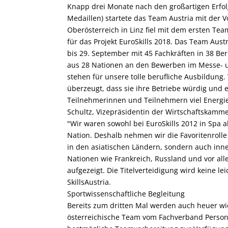
Knapp drei Monate nach den großartigen Erfol
Medaillen) startete das Team Austria mit der V
Oberösterreich in Linz fiel mit dem ersten Team
für das Projekt EuroSkills 2018. Das Team Aust
bis 29. September mit 45 Fachkräften in 38 B
aus 28 Nationen an den Bewerben im Messe- u
stehen für unsere tolle berufliche Ausbildung.
überzeugt, dass sie ihre Betriebe würdig und 
Teilnehmerinnen und Teilnehmern viel Energie
Schultz, Vizepräsidentin der Wirtschaftskamme
"Wir waren sowohl bei EuroSkills 2012 in Spa a
Nation. Deshalb nehmen wir die Favoritenrolle
in den asiatischen Ländern, sondern auch inn
Nationen wie Frankreich, Russland und vor al
aufgezeigt. Die Titelverteidigung wird keine le
SkillsAustria.
Sportwissenschaftliche Begleitung
Bereits zum dritten Mal werden auch heuer wie
österreichische Team vom Fachverband Perso