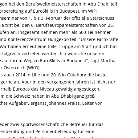
gen bei den Berufsweltmeisterschaften in Abu Dhabi (elf
orbereitung auf EuroSkills in Budapest. Im WIFI
seminar von 1. bis 3. Februar der offizielle Startschuss
ria tritt bei den 6. Berufseuropameisterschaften von 25.
erufen an. Insgesamt nehmen mehr als 500 Teilnehmer
nd Konferenzzentrum Hungexpo teil. "Unsere Fachkräfte
 Wir haben erneut eine tolle Truppe am Start und ich bin
erfolgreich vertreten werden. Ich wünsche unseren
 auf ihrem Weg zu EuroSkills in Budapest", sagt Martha
r Österreich (WKÖ).
ls auch 2014 in Lille und 2016 in Göteborg die beste
 gerne an. Aber in den vergangenen Jahren ist nicht nur
erhalb Europas das Niveau gewaltig angestiegen.
lem die Schweiz haben in Abu Dhabi ganz groß
ichte Aufgabe", ergänzt Johannes Fraiss, Leiter von
der zwei sportwissenschaftliche Betreuer für das
nenberatung und Personenbetreuung für eine