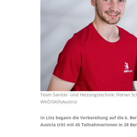
Team Sanitär- und Heizungstechnik: Florian 
WKÖ/SkillsAustria
In Linz begann die Vorbereitung auf die 6. B
Austria tritt mit 45 TeilnehmerInnen in 38 Be