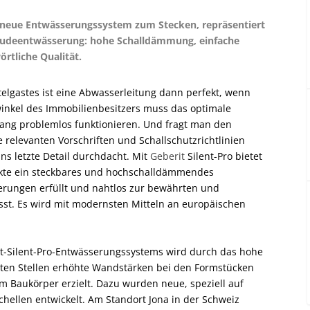
 neue ­Entwässerungssystem zum ­Stecken, repräsentiert
bäudeentwässerung: hohe Schalldämmung, einfache
örtliche Qualität.
elgastes ist eine Abwasserleitung dann perfekt, wenn
winkel des Immobilienbesitzers muss das optimale
ang problemlos funktionieren. Und fragt man den
le relevanten Vorschriften und Schallschutzrichtlinien
ins letzte Detail durchdacht. Mit
Geberit
Silent-Pro bietet
ukte ein steckbares und hochschalldämmendes
erungen erfüllt und nahtlos zur bewährten und
passt. Es wird mit modernsten Mitteln an europäischen
-Silent-Pro-Entwässerungssystems wird durch das hohe
erten Stellen erhöhte Wandstärken bei den Formstücken
 Baukörper erzielt. Dazu wurden neue, speziell auf
chellen entwickelt. Am Standort Jona in der Schweiz