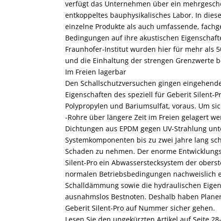
verfügt das Unternehmen über ein mehrgeschos
entkoppeltes bauphysikalisches Labor. In die
einzelne Produkte als auch umfassende, fachg
Bedingungen auf ihre akustischen Eigenschaf
Fraunhofer-Institut wurden hier für mehr als 50
und die Einhaltung der strengen Grenzwerte be
Im Freien lagerbar
Den Schallschutzversuchen gingen eingehend
Eigenschaften des speziell für Geberit Silent-
Polypropylen und Bariumsulfat, voraus. Um sic
-Rohre über längere Zeit im Freien gelagert w
Dichtungen aus EPDM gegen UV-Strahlung unters
Systemkomponenten bis zu zwei Jahre lang sch
Schaden zu nehmen. Der enorme Entwicklungsa
Silent-Pro ein Abwasserstecksystem der oberst
normalen Betriebsbedingungen nachweislich e
Schalldämmung sowie die hydraulischen Eigen
ausnahmslos Bestnoten. Deshalb haben Planer 
Geberit Silent-Pro auf Nummer sicher gehen.
Lesen Sie den ungekürzten Artikel auf Seite 28