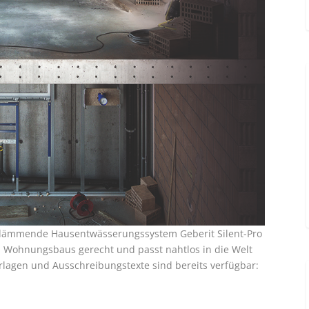
ldämmende Hausentwässerungssystem Geberit Silent-Pro
Wohnungsbaus gerecht und passt nahtlos in die Welt
r­lagen und Ausschreibungstexte sind bereits ­verfügbar: