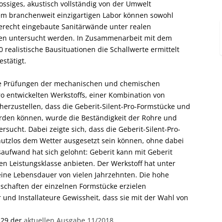
siges, akustisch vollständig von der Umwelt
sem branchenweit einzigartigen Labor können sowohl
erecht eingebaute Sanitärwände unter realen
ten untersucht werden. In Zusammenarbeit mit dem
 realistische Bausituationen die Schallwerte ermittelt
stätigt.
e Prüfungen der mechanischen und chemischen
Pro entwickelten Werkstoffs, einer Kombination von
herzustellen, dass die Geberit-Silent-Pro-Formstücke und
erden können, wurde die Beständigkeit der Rohre und
ucht. Dabei zeigte sich, dass die Geberit-Silent-Pro-
utzlos dem Wetter ausgesetzt sein können, ohne dabei
ufwand hat sich gelohnt: Geberit kann mit Geberit
en Leistungsklasse anbieten. Der Werkstoff hat unter
ine Lebensdauer von vielen Jahrzehnten. Die hohe
schaften der einzelnen Formstücke erzielen
und Installateure Gewissheit, dass sie mit der Wahl von
-29 der
aktuellen Ausgabe 11/2018.