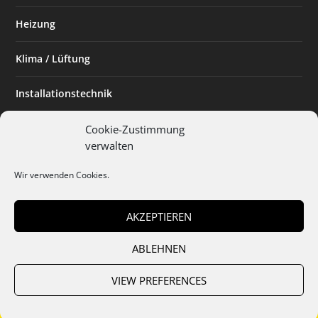
Heizung
Klima / Lüftung
Installationstechnik
Planen & Bauen
Cookie-Zustimmung
verwalten
SHK Powerfrau
Wir verwenden Cookies.
Installateur des Monats
AKZEPTIEREN
ABLEHNEN
Team
Abo
Mediadaten
Cookies
Datenschutz
AGB
VIEW PREFERENCES
Impressum