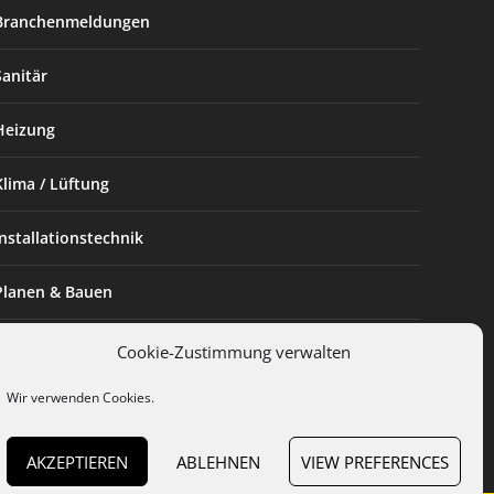
Branchenmeldungen
Sanitär
Heizung
Klima / Lüftung
Installationstechnik
Planen & Bauen
SHK Powerfrau
Cookie-Zustimmung verwalten
Wir verwenden Cookies.
Installateur des Monats
AKZEPTIEREN
ABLEHNEN
VIEW PREFERENCES