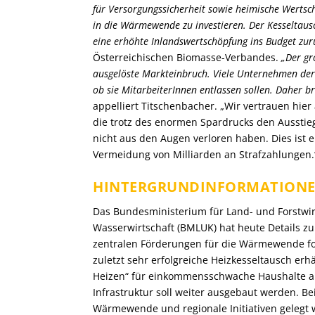
für Versorgungssicherheit sowie heimische Wertsch
in die Wärmewende zu investieren. Der Kesseltausch
eine erhöhte Inlandswertschöpfung ins Budget zur
Österreichischen Biomasse-Verbandes.
„Der gr
ausgelöste Markteinbruch. Viele Unternehmen der K
ob sie MitarbeiterInnen entlassen sollen. Daher 
appelliert Titschenbacher. „Wir vertrauen hie
die trotz des enormen Spardrucks den Ausstie
nicht aus den Augen verloren haben. Dies ist e
Vermeidung von Milliarden an Strafzahlungen.
HINTERGRUNDINFORMATION
Das Bundesministerium für Land- und Forstwir
Wasserwirtschaft (BMLUK) hat heute Details zu
zentralen Förderungen für die Wärmewende for
zuletzt sehr erfolgreiche Heizkesseltausch erhä
Heizen“ für einkommensschwache Haushalte a
Infrastruktur soll weiter ausgebaut werden. Be
Wärmewende und regionale Initiativen gelegt 