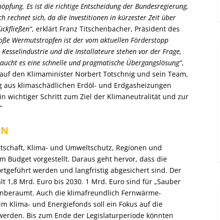
öpfung. Es ist die richtige Entscheidung der Bundesregierung,
 rechnet sich, da die Investitionen in kürzester Zeit über
ückfließen“
, erklärt Franz Titschenbacher, Präsident des
oße Wermutstropfen ist der vom aktuellen Förderstopp
esselindustrie und die Installateure stehen vor der Frage,
braucht es eine schnelle und pragmatische Übergangslösung“
,
r auf den Klimaminister Norbert Totschnig und sein Team,
g aus klimaschädlichen Erdöl- und Erdgasheizungen
in wichtiger Schritt zum Ziel der Klimaneutralität und zur
“
EN
tschaft, Klima- und Umweltschutz, Regionen und
m Budget vorgestellt. Daraus geht hervor, dass die
tgeführt werden und langfristig abgesichert sind. Der
lt 1,8 Mrd. Euro bis 2030. 1 Mrd. Euro sind für „Sauber
nberaumt. Auch die klimafreundlich Fernwärme-
im Klima- und Energiefonds soll ein Fokus auf die
werden. Bis zum Ende der Legislaturperiode könnten