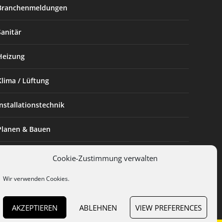
Branchenmeldungen
Sanitär
Heizung
Klima / Lüftung
Installationstechnik
Planen & Bauen
SHK Powerfrau
Cookie-Zustimmung verwalten
Installateur des Monats
Wir verwenden Cookies.
AKZEPTIEREN
ABLEHNEN
VIEW PREFERENCES