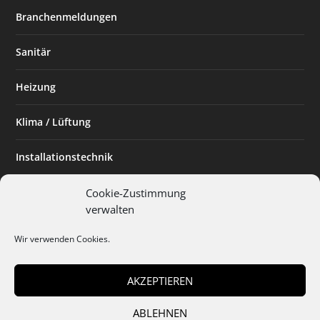
Branchenmeldungen
Sanitär
Heizung
Klima / Lüftung
Installationstechnik
Planen & Bauen
Cookie-Zustimmung
verwalten
SHK Powerfrau
Wir verwenden Cookies.
Installateur des Monats
AKZEPTIEREN
ABLEHNEN