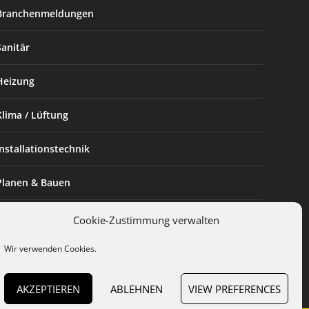
Branchenmeldungen
Sanitär
Heizung
Klima / Lüftung
Installationstechnik
Planen & Bauen
SHK Powerfrau
Cookie-Zustimmung verwalten
Wir verwenden Cookies.
Installateur des Monats
AKZEPTIEREN
ABLEHNEN
VIEW PREFERENCES