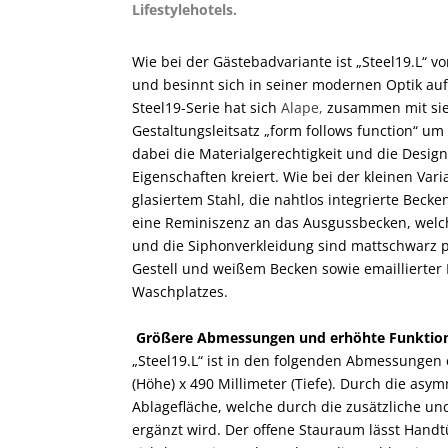
Lifestylehotels.
Wie bei der Gästebadvariante ist „Steel19.L“ 
und besinnt sich in seiner modernen Optik au
Steel19-Serie hat sich
Alape,
zusammen mit sieg
Gestaltungsleitsatz „form follows function“ um
dabei die Materialgerechtigkeit und die Design
Eigenschaften kreiert. Wie bei der kleinen V
glasiertem Stahl, die nahtlos integrierte Becke
eine Reminiszenz an das Ausgussbecken, welche
und die Siphonverkleidung sind mattschwarz 
Gestell und weißem Becken sowie emaillierter
Waschplatzes.
Größere Abmessungen und erhöhte Funktion
„Steel19.L“ ist in den folgenden Abmessungen er
(Höhe) x 490 Millimeter (Tiefe). Durch die asy
Ablagefläche, welche durch die zusätzliche 
ergänzt wird. Der offene Stauraum lässt Handtü