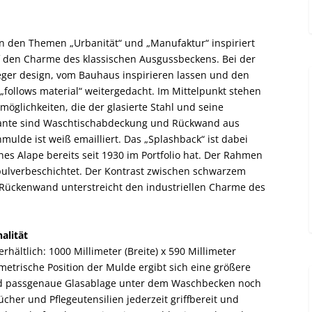
von den Themen „Urbanität“ und „Manufaktur“ inspiriert
f den Charme des klassischen Ausgussbeckens. Bei der
er design, vom Bauhaus inspirieren lassen und den
 „follows material“ weitergedacht. Im Mittelpunkt stehen
möglichkeiten, die der glasierte Stahl und seine
ariante sind Waschtischabdeckung und Rückwand aus
nmulde ist weiß emailliert. Das „Splashback“ ist dabei
s Alape bereits seit 1930 im Portfolio hat. Der Rahmen
pulverbeschichtet. Der Kontrast zwischen schwarzem
 Rückenwand unterstreicht den industriellen Charme des
alität
hältlich: 1000 Millimeter (Breite) x 590 Millimeter
mmetrische Position der Mulde ergibt sich eine größere
und passgenaue Glasablage unter dem Waschbecken noch
cher und Pflegeutensilien jederzeit griffbereit und