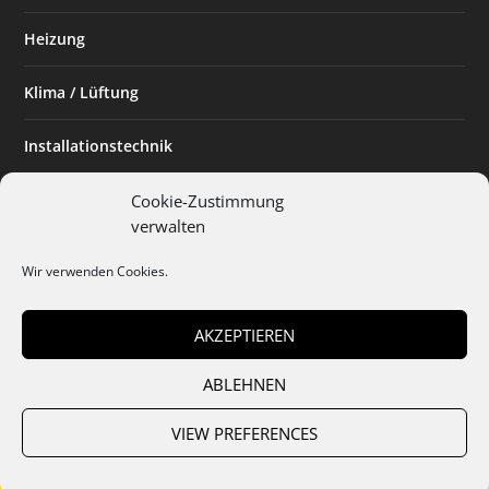
Heizung
Klima / Lüftung
Installationstechnik
Planen & Bauen
Cookie-Zustimmung
verwalten
SHK Powerfrau
Wir verwenden Cookies.
Installateur des Monats
AKZEPTIEREN
ABLEHNEN
Team
Abo
Mediadaten
Cookies
Datenschutz
AGB
VIEW PREFERENCES
Impressum