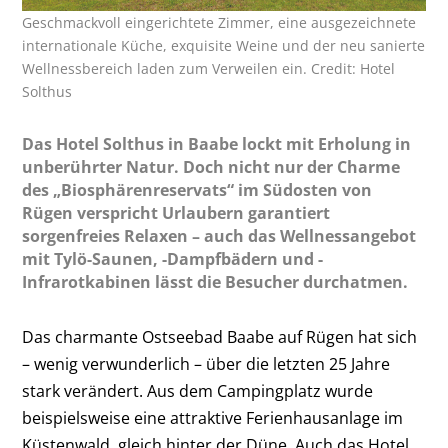
Geschmackvoll eingerichtete Zimmer, eine ausgezeichnete
internationale Küche, exquisite ­Weine und der neu sanierte
Wellnessbereich laden zum Verweilen ein. Credit: Hotel
Solthus
Das Hotel Solthus in Baabe lockt mit Erholung in
unberührter Natur. Doch nicht nur der Charme
des „Biosphärenreservats“ im Südosten von
Rügen verspricht Urlaubern garantiert
sorgenfreies Relaxen – auch das Wellnessangebot
mit Tylö-Saunen, -Dampfbädern und -
Infrarotkabinen lässt die Besucher durchatmen.
Das charmante Ostseebad Baabe auf Rügen hat sich
– wenig verwunderlich – über die letzten 25 Jahre
stark verändert. Aus dem Campingplatz wurde
beispielsweise eine attraktive Ferienhausanlage im
Küstenwald, gleich hinter der Düne. Auch das Hotel