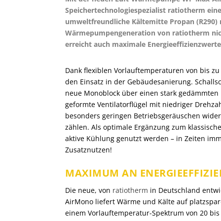
Speichertechnologiespezialist ratiotherm ei
umweltfreundliche Kältemitte Propan (R290) 
Wärmepumpengeneration von ratiotherm nich
erreicht auch maximale Energieeffizienzwerte
Dank flexiblen Vorlauftemperaturen von bis zu
den Einsatz in der Gebäudesanierung. Schallsc
neue Monoblock über einen stark gedämmten Kä
geformte Ventilatorflügel mit niedriger Drehza
besonders geringen Betriebsgeräuschen wider
zählen. Als optimale Ergänzung zum klassisch
aktive Kühlung genutzt werden – in Zeiten i
Zusatznutzen!
MAXIMUM AN ENERGIEEFFIZIE
Die neue, von
ratiotherm
in Deutschland entw
AirMono liefert Wärme und Kälte auf platzspa
einem Vorlauftemperatur-Spektrum von 20 bis