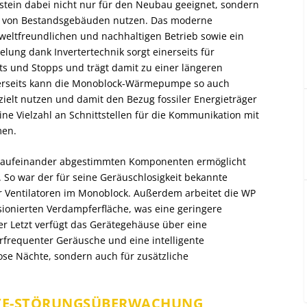
stein dabei nicht nur für den Neubau geeignet, sondern
ung von Bestandsgebäuden nutzen. Das moderne
weltfreundlichen und nachhaltigen Betrieb sowie ein
lung dank Invertertechnik sorgt einerseits für
ts und Stopps und trägt damit zu einer längeren
rerseits kann die Monoblock-Wärmepumpe so auch
elt nutzen und damit den Bezug fossiler Energieträger
ine Vielzahl an Schnittstellen für die Kommunikation mit
men.
, aufeinander abgestimmten Komponenten ermöglicht
 So war der für seine Geräuschlosigkeit bekannte
er Ventilatoren im Monoblock. Außerdem arbeitet die WP
ionierten Verdampferfläche, was eine geringere
er Letzt verfügt das Gerätegehäuse über eine
requenter Geräusche und eine intelligente
ose Nächte, sondern auch für zusätzliche
TE-STÖRUNGSÜBERWACHUNG