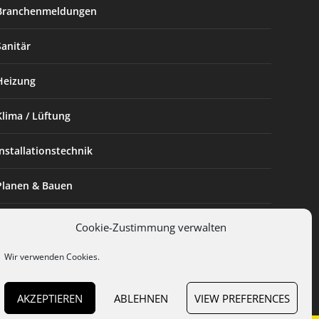
Branchenmeldungen
Sanitär
Heizung
Klima / Lüftung
Installationstechnik
Planen & Bauen
SHK Powerfrau
Cookie-Zustimmung verwalten
Installateur des Monats
Wir verwenden Cookies.
AKZEPTIEREN
ABLEHNEN
VIEW PREFERENCES