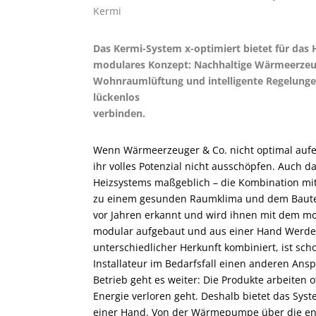
Kermi
Das Kermi-System x-optimiert bietet für das 
modulares Konzept: Nach­haltige Wärmeerzeug
Wohnraumlüftung und intelligente Regelunge
lückenlos
verbinden.
Wenn Wärmeerzeuger & Co. nicht optimal aufe
ihr volles Potenzial nicht ausschöpfen. Auch d
Heizsystems maßgeblich – die Kombination mit
zu einem gesunden Raumklima und dem Baut
vor Jahren erkannt und wird ihnen mit dem mo
modular aufgebaut und aus einer Hand Werden
unterschiedlicher Herkunft kombiniert, ist sc
Installateur im Bedarfsfall einen anderen Ans
Betrieb geht es weiter: Die Produkte arbeiten
Energie verloren geht. Deshalb bietet das Sys
einer Hand. Von der Wärmepumpe über die ene