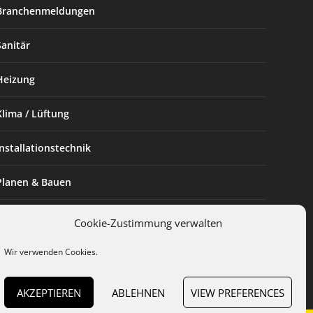
Branchenmeldungen
Sanitär
Heizung
Klima / Lüftung
Installationstechnik
Planen & Bauen
SHK Powerfrau
Cookie-Zustimmung verwalten
Installateur des Monats
Wir verwenden Cookies.
AKZEPTIEREN
ABLEHNEN
VIEW PREFERENCES