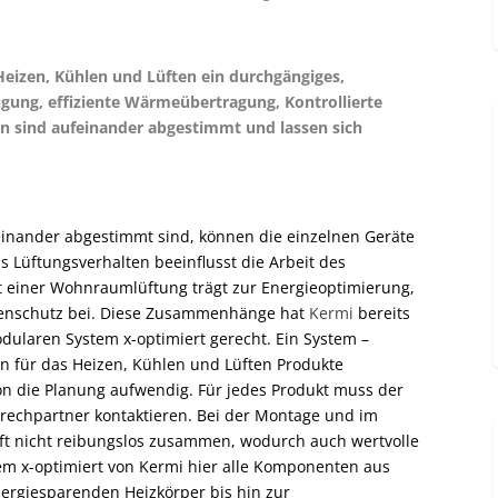
Heizen, Kühlen und Lüften ein durchgängiges,
ung, ­effiziente Wärmeübertragung, Kontrollierte
n sind aufeinander abgestimmt und lassen sich
inander abgestimmt sind, können die einzelnen Geräte
as Lüftungsverhalten beeinflusst die Arbeit des
 einer Wohnraumlüftung trägt zur Energieoptimierung,
enschutz bei. Diese Zusammenhänge hat
Kermi
bereits
dularen System x-optimiert gerecht. Ein System –
 für das Heizen, Kühlen und Lüften Produkte
hon die Planung aufwendig. Für jedes Produkt muss der
prechpartner kontaktieren. Bei der Montage und im
 oft nicht reibungslos zusammen, wodurch auch wertvolle
tem x-optimiert von Kermi hier alle Komponenten aus
rgiesparenden Heizkörper bis hin zur