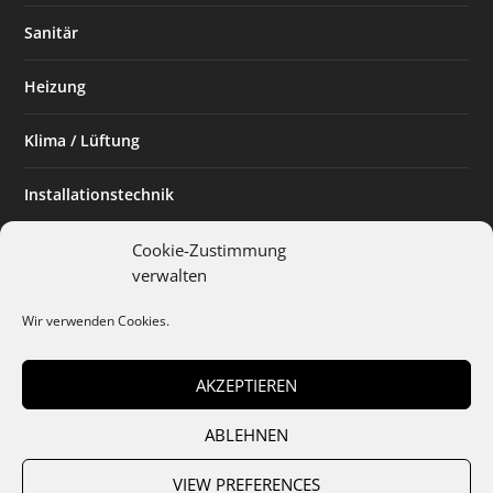
Sanitär
Heizung
Klima / Lüftung
Installationstechnik
Planen & Bauen
Cookie-Zustimmung
verwalten
SHK Powerfrau
Wir verwenden Cookies.
Installateur des Monats
AKZEPTIEREN
ABLEHNEN
Team
Abo
Mediadaten
Cookies
Datenschutz
AGB
VIEW PREFERENCES