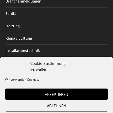
Branchenmeldungen
Sanitär
Heizung
Klima / Lüftung
Installationstechnik
Planen & Bauen
Cookie-Zustimmung
verwalten
SHK Powerfrau
Wir verwenden Cookies.
Installateur des Monats
AKZEPTIEREN
ABLEHNEN