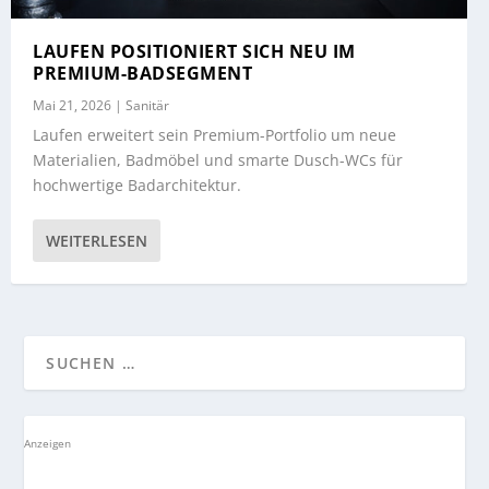
LAUFEN POSITIONIERT SICH NEU IM
PREMIUM-BADSEGMENT
Mai 21, 2026
|
Sanitär
Laufen erweitert sein Premium-Portfolio um neue
Materialien, Badmöbel und smarte Dusch-WCs für
hochwertige Badarchitektur.
WEITERLESEN
Anzeigen