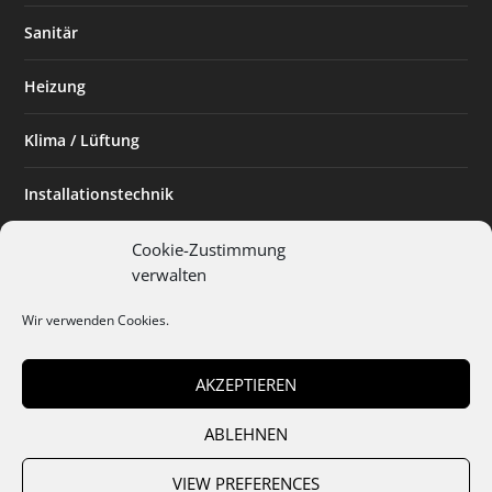
Sanitär
Heizung
Klima / Lüftung
Installationstechnik
Planen & Bauen
Cookie-Zustimmung
verwalten
SHK Powerfrau
Wir verwenden Cookies.
Installateur des Monats
AKZEPTIEREN
ABLEHNEN
Team
Abo
Mediadaten
Cookies
Datenschutz
AGB
VIEW PREFERENCES