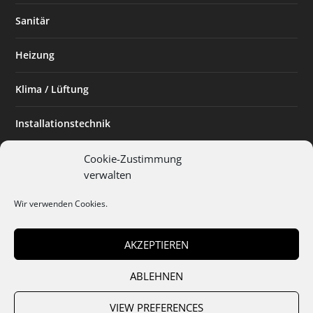
Sanitär
Heizung
Klima / Lüftung
Installationstechnik
Planen & Bauen
Cookie-Zustimmung
verwalten
SHK Powerfrau
Wir verwenden Cookies.
Installateur des Monats
AKZEPTIEREN
ABLEHNEN
Team
Abo
Mediadaten
Cookies
Datenschutz
AGB
VIEW PREFERENCES