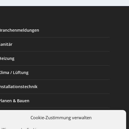
Branchenmeldungen
Sanitär
Heizung
Klima / Lüftung
Installationstechnik
Planen & Bauen
SHK Powerfrau
Cookie-Zustimmung verwalten
Installateur des Monats