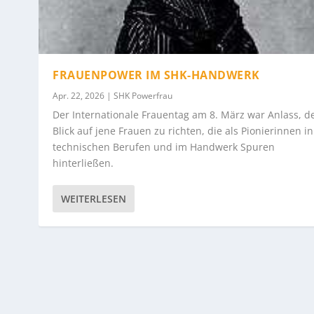
FRAUENPOWER IM SHK-HANDWERK
Apr. 22, 2026
|
SHK Powerfrau
Der Internationale Frauentag am 8. März war Anlass, d
Blick auf jene Frauen zu richten, die als Pionierinnen in
technischen Berufen und im Handwerk Spuren
hinterließen.
WEITERLESEN