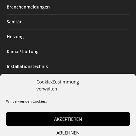
Branchenmeldungen
Sanitär
Heizung
Klima / Lüftung
Installationstechnik
Planen & Bauen
Cookie-Zustimmung
verwalten
SHK Powerfrau
Wir verwenden Cookies.
Installateur des Monats
AKZEPTIEREN
ABLEHNEN