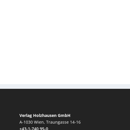
Verlag Holzhausen GmbH
A-1030 Wien, Traungasse 14-16
+43-1-740 95-0