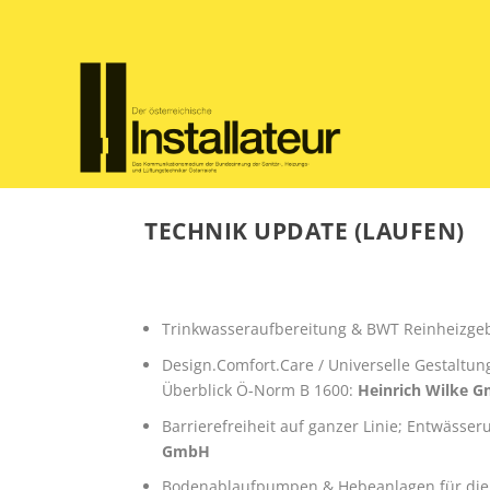
TECHNIK UPDATE (LAUFEN)
Trinkwasseraufbereitung & BWT Reinheizge
Design.Comfort.Care / Universelle Gestaltun
Überblick Ö-Norm B 1600:
Heinrich Wilke 
Barrierefreiheit auf ganzer Linie; Entwässe
GmbH
Bodenablaufpumpen & Hebeanlagen für die