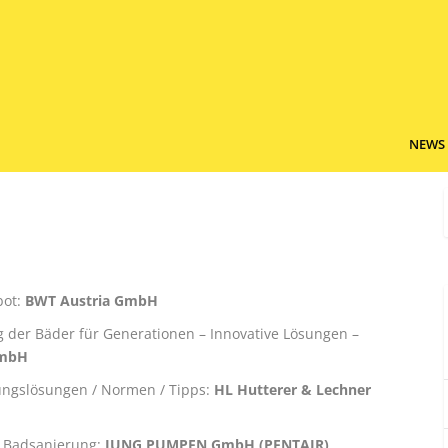
NEWS
bot:
BWT Austria GmbH
g der Bäder für Generationen – Innovative Lösungen –
GmbH
rungslösungen / Normen / Tipps:
HL Hutterer & Lechner
 Badsanierung:
JUNG PUMPEN GmbH (PENTAIR)