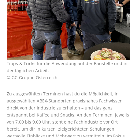
Tipps & Tricks für die Anwendung auf der Baustelle und in
der täglichen Arbeit.
© GC-Gruppe Österreich
Zu ausgewählten Terminen hast du die Möglichkeit, in
ausgewählten ABEX-Standorten praxisnahes Fachwissen
direkt von der Industrie zu erhalten – und das ganz
entspannt bei Kaffee und Snacks. An den Terminen, jeweils
von 7.00 bis 9.00 Uhr, steht eine Fachindustrie vor Ort
bereit, um dir in kurzen, zielgerichteten Schulungen
wertvolle Einblicke und Mehrwert zu vermitteln. Im Fokus