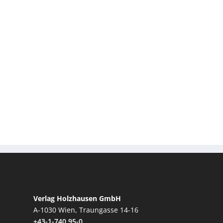
Verlag Holzhausen GmbH
A-1030 Wien, Traungasse 14-16
+43-1-740 95-0