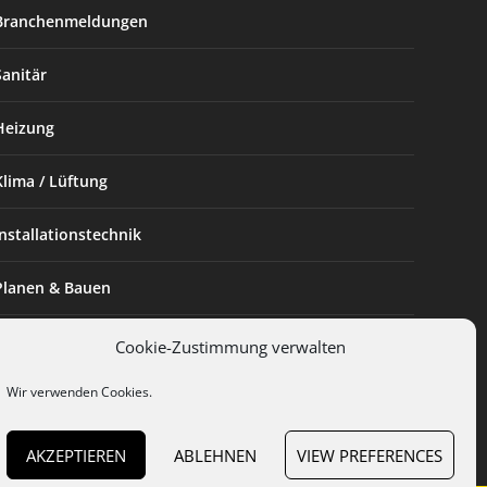
Branchenmeldungen
Sanitär
Heizung
Klima / Lüftung
Installationstechnik
Planen & Bauen
SHK Powerfrau
Cookie-Zustimmung verwalten
Wir verwenden Cookies.
Installateur des Monats
AKZEPTIEREN
ABLEHNEN
VIEW PREFERENCES