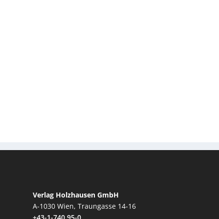
Verlag Holzhausen GmbH
A-1030 Wien, Traungasse 14-16
+43-1-740 95-0