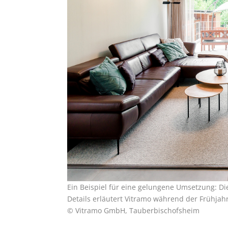
Ein Beispiel für eine gelungene Umsetzung: Die
Details erläutert Vitramo während der Frühja
© Vitramo GmbH, Tauberbischofsheim