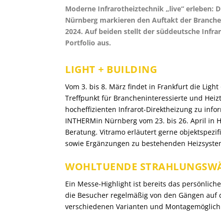
Moderne Infrarotheiztechnik „live“ erleben: D
Nürnberg markieren den Auftakt der Branc
2024. Auf beiden stellt der süddeutsche Infr
Portfolio aus.
LIGHT + BUILDING
Vom 3. bis 8. März findet in Frankfurt die Light 
Treffpunkt für Brancheninteressierte und Heiz
hocheffizienten Infrarot-Direktheizung zu inf
INTHERMin Nürnberg vom 23. bis 26. April in H
Beratung. Vitramo erläutert gerne objektspezif
sowie Ergänzungen zu bestehenden Heizsyste
WOHLTUENDE STRAHLUNGSW
Ein Messe-Highlight ist bereits das persönlic
die Besucher regelmäßig von den Gängen auf d
verschiedenen Varianten und Montagemöglichk