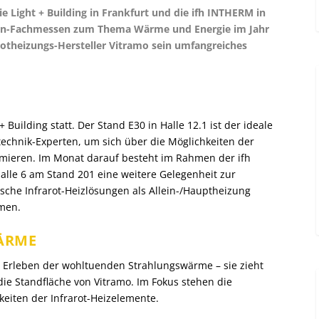
ie Light + Building in Frankfurt und die ifh INTHERM in
hen-Fachmessen zum Thema Wärme und Energie im Jahr
arotheizungs-Hersteller Vitramo sein umfangreiches
+ Building statt. Der Stand E30 in Halle 12.1 ist der ideale
technik-Experten, um sich über die Möglichkeiten der
ormieren. Im Monat darauf besteht im Rahmen der ifh
alle 6 am Stand 201 eine weitere Gelegenheit zur
ische Infrarot-Heizlösungen als Allein-/Hauptheizung
men.
ÄRME
he Erleben der wohltuenden Strahlungswärme – sie zieht
ie Standfläche von Vitramo. Im Fokus stehen die
eiten der Infrarot-Heizelemente.