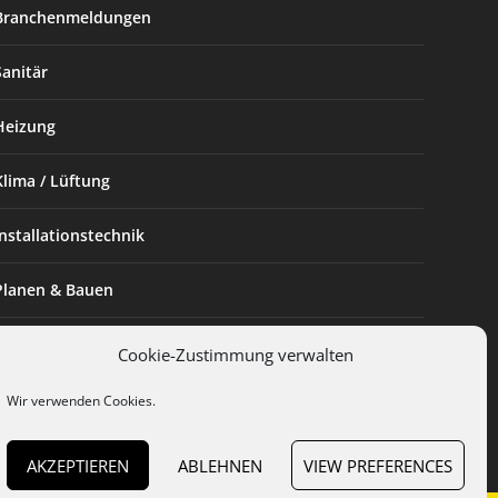
Branchenmeldungen
Sanitär
Heizung
Klima / Lüftung
Installationstechnik
Planen & Bauen
SHK Powerfrau
Cookie-Zustimmung verwalten
Installateur des Monats
Wir verwenden Cookies.
AKZEPTIEREN
ABLEHNEN
VIEW PREFERENCES