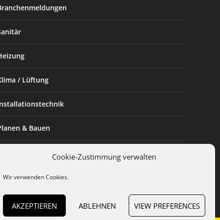
Branchenmeldungen
Sanitär
Heizung
Klima / Lüftung
Installationstechnik
Planen & Bauen
SHK Powerfrau
Cookie-Zustimmung verwalten
Installateur des Monats
Wir verwenden Cookies.
AKZEPTIEREN
ABLEHNEN
VIEW PREFERENCES