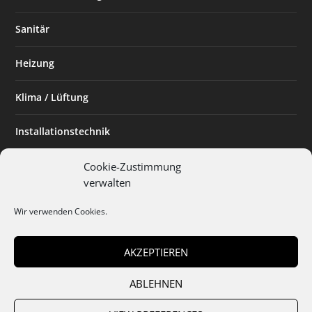
Sanitär
Heizung
Klima / Lüftung
Installationstechnik
Planen & Bauen
Cookie-Zustimmung
verwalten
SHK Powerfrau
Wir verwenden Cookies.
Installateur des Monats
AKZEPTIEREN
ABLEHNEN
Team
Abo
Mediadaten
Cookies
Datenschutz
AGB