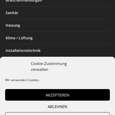
Branchenmeldungen
Sanitär
Heizung
Klima / Lüftung
Installationstechnik
Planen & Bauen
Cookie-Zustimmung
verwalten
SHK Powerfrau
Wir verwenden Cookies.
Installateur des Monats
AKZEPTIEREN
ABLEHNEN