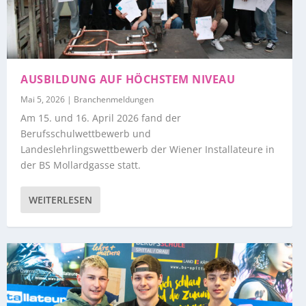
AUSBILDUNG AUF HÖCHSTEM NIVEAU
Mai 5, 2026
|
Branchenmeldungen
Am 15. und 16. April 2026 fand der
Berufsschulwettbewerb und
Landeslehrlingswettbewerb der Wiener Installateure in
der BS Mollardgasse statt.
WEITERLESEN