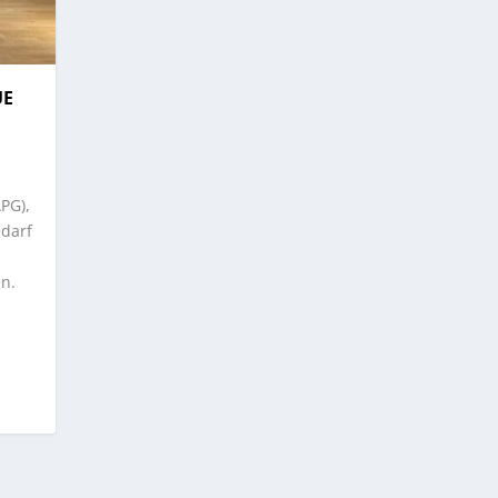
UE
APG),
edarf
n.